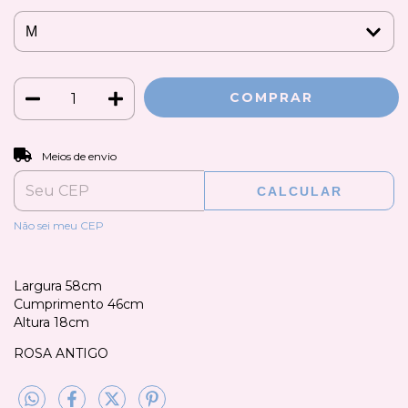
ALTERAR CEP
Entregas para o CEP:
Meios de envio
CALCULAR
Não sei meu CEP
Largura 58cm
Cumprimento 46cm
Altura 18cm
ROSA ANTIGO