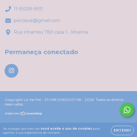
11-91039-9931
petclavie@gmail.com
Rua Inhambu 780 casa 1 - Moema
Permaneça conectado
Copyright La Vie Pet - 37.498.906/0001-98 - 2026. Todos os direitos
reservados.
Ao navegar por este site
você aceita o uso de cookies
para
ENTENDI
agilizar a sua experiência de compra.