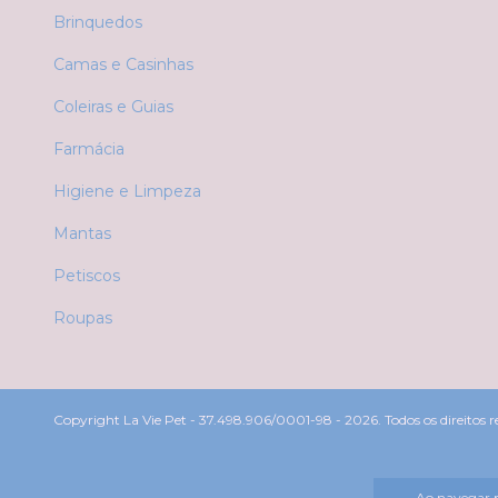
Brinquedos
Camas e Casinhas
Coleiras e Guias
Farmácia
Higiene e Limpeza
Mantas
Petiscos
Roupas
Copyright La Vie Pet - 37.498.906/0001-98 - 2026. Todos os direitos r
Ao navegar p