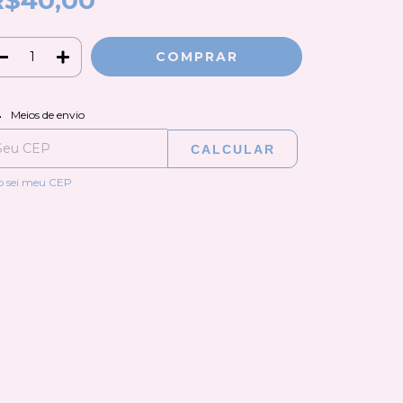
R$40,00
ALTERAR CEP
regas para o CEP:
Meios de envio
CALCULAR
o sei meu CEP