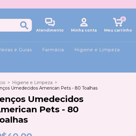
0
Atendimento
Minha conta
Meu carrinho
leiras e Guias
Farmácia
Higiene e Limpeza
cio
>
Higiene e Limpeza
>
nços Umedecidos American Pets - 80 Toalhas
enços Umedecidos
merican Pets - 80
oalhas