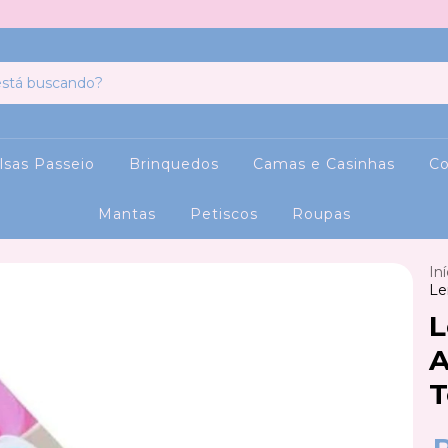
lsas Passeio
Brinquedos
Camas e Casinhas
Co
Mantas
Petiscos
Roupas
Iní
Le
L
A
T