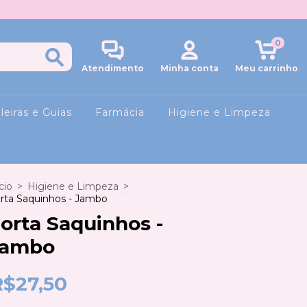
0
Atendimento
Minha conta
Meu carrinho
leiras e Guias
Farmácia
Higiene e Limpeza
cio
>
Higiene e Limpeza
>
rta Saquinhos - Jambo
orta Saquinhos -
Jambo
R$27,50