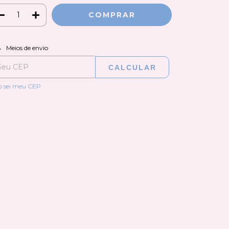
ALTERAR CEP
regas para o CEP:
Meios de envio
CALCULAR
o sei meu CEP