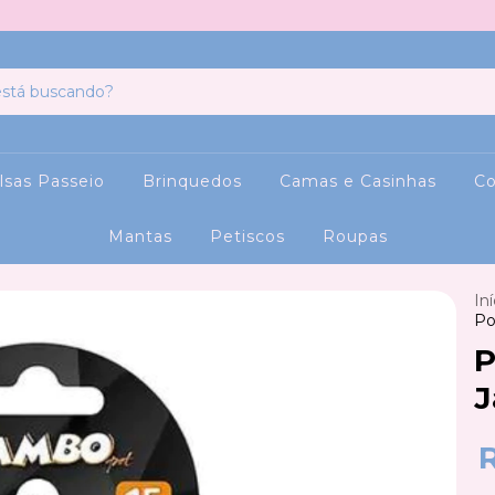
lsas Passeio
Brinquedos
Camas e Casinhas
Co
Mantas
Petiscos
Roupas
Iní
Po
P